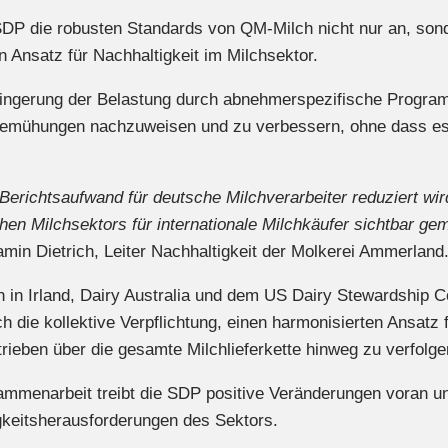
P die robusten Standards von QM-Milch nicht nur an, sonde
en Ansatz für Nachhaltigkeit im Milchsektor.
ringerung der Belastung durch abnehmerspezifische Progra
tsbemühungen nachzuweisen und zu verbessern, ohne dass es
er Berichtsaufwand für deutsche Milchverarbeiter reduziert 
en Milchsektors für internationale Milchkäufer sichtbar ge
amin Dietrich, Leiter Nachhaltigkeit der Molkerei Ammerland
en in Irland, Dairy Australia und dem US Dairy Stewardship
 die kollektive Verpflichtung, einen harmonisierten Ansatz f
trieben über die gesamte Milchlieferkette hinweg zu verfolge
mmenarbeit treibt die SDP positive Veränderungen voran und
igkeitsherausforderungen des Sektors.