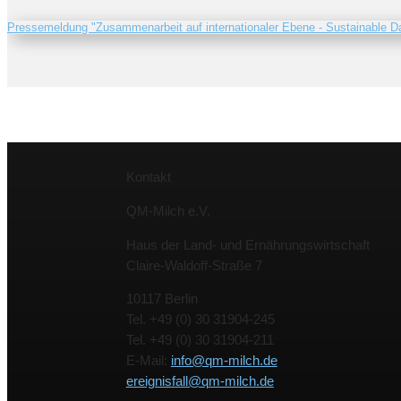
Pressemeldung "Zusammenarbeit auf internationaler Ebene - Sustainable Da
Kontakt
QM-Milch e.V.
Haus der Land- und Ernährungswirtschaft
Claire-Waldoff-Straße 7
10117 Berlin
Tel. +49 (0) 30 31904-245
Tel. +49 (0) 30 31904-211
E-Mail:
info@qm-milch.de
ereignisfall@qm-milch.de