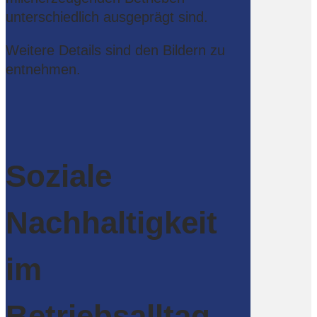
unterschiedlich ausgeprägt sind.
Weitere Details sind den Bildern zu
entnehmen.
Soziale
Nachhaltigkeit
im
Betriebsalltag