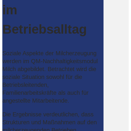
im
Betriebsalltag
Soziale Aspekte der Milcherzeugung
werden im QM-Nachhaltigkeitsmodul
Milch abgebildet. Betrachtet wird die
soziale Situation sowohl für die
Betriebsleitenden,
Familienarbeitskräfte als auch für
angestellte Mitarbeitende.
Die Ergebnisse verdeutlichen, dass
Strukturen und Maßnahmen auf den
milcherzeugenden Betrieben