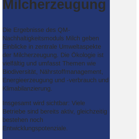
Milcherzeugung
Die Ergebnisse des QM-
Nachhaltigkeitsmoduls Milch geben
Einblicke in zentrale Umweltaspekte
der Milcherzeugung. Die Ökologie ist
vielfältig und umfasst Themen wie
Biodiversität, Nährstoffmanagement,
Energieerzeugung und -verbrauch und
Klimabilanzierung.
Insgesamt wird sichtbar: Viele
Betriebe sind bereits aktiv, gleichzeitig
bestehen noch
Entwicklungspotenziale.