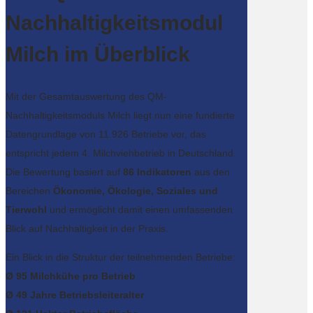
Nachhaltigkeitsmodul
Milch im Überblick
Mit der Gesamtauswertung des QM-
Nachhaltigkeitsmoduls Milch liegt nun eine fundierte
Datengrundlage von 11.926 Betriebe vor, das
entspricht jedem 4. Milchviehbetrieb in Deutschland.
Die Bewertung basiert auf
86 Indikatoren
aus den
Bereichen
Ökonomie, Ökologie, Soziales und
Tierwohl
und ermöglicht damit einen umfassenden
Blick auf Nachhaltigkeit in der Praxis.
Ein Blick in die Struktur der teilnehmenden Betriebe:
Ø 95 Milchkühe pro Betrieb
Ø 49 Jahre Betriebsleiteralter