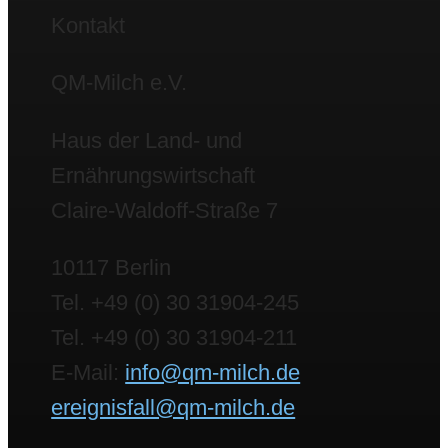
Kontakt
QM-Milch e.V.
Haus der Land- und
Ernährungswirtschaft
Claire-Waldoff-Straße 7
10117 Berlin
Tel. +49 (0) 30 31904-245
Tel. +49 (0) 30 31904-211
E-Mail:
info@qm-milch.de
ereignisfall@qm-milch.de