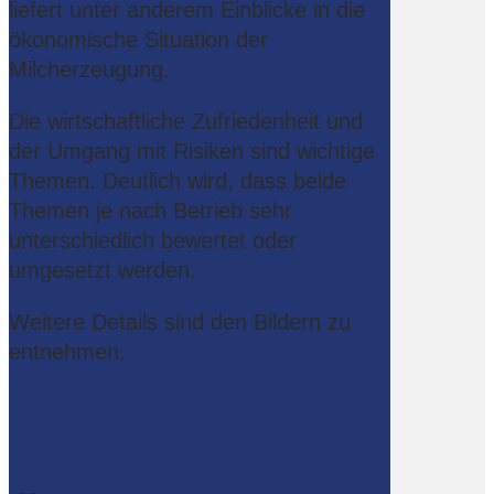
liefert unter anderem Einblicke in die
ökonomische Situation der
Milcherzeugung.
Die wirtschaftliche Zufriedenheit und
der Umgang mit Risiken sind wichtige
Themen. Deutlich wird, dass beide
Themen je nach Betrieb sehr
unterschiedlich bewertet oder
umgesetzt werden.
Weitere Details sind den Bildern zu
entnehmen.