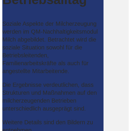
Soziale Aspekte der Milcherzeugung
werden im QM-Nachhaltigkeitsmodul
Milch abgebildet. Betrachtet wird die
soziale Situation sowohl für die
Betriebsleitenden,
Familienarbeitskräfte als auch für
angestellte Mitarbeitende.
Die Ergebnisse verdeutlichen, dass
Strukturen und Maßnahmen auf den
milcherzeugenden Betrieben
unterschiedlich ausgeprägt sind.
Weitere Details sind den Bildern zu
entnehmen.