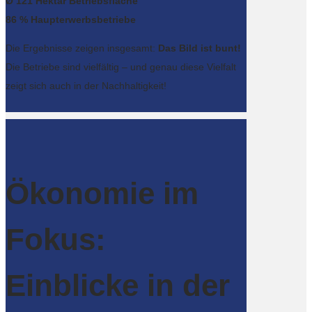
Ø 121 Hektar Betriebsfläche
86 % Haupterwerbsbetriebe
Die Ergebnisse zeigen insgesamt:
Das Bild ist bunt!
Die Betriebe sind vielfältig – und genau diese Vielfalt
zeigt sich auch in der Nachhaltigkeit!
Ökonomie im
Fokus:
Einblicke in der