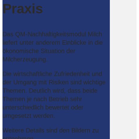
Praxis
Das QM-Nachhaltigkeitsmodul Milch
liefert unter anderem Einblicke in die
ökonomische Situation der
Milcherzeugung.
Die wirtschaftliche Zufriedenheit und
der Umgang mit Risiken sind wichtige
Themen. Deutlich wird, dass beide
Themen je nach Betrieb sehr
unterschiedlich bewertet oder
umgesetzt werden.
Weitere Details sind den Bildern zu
entnehmen.