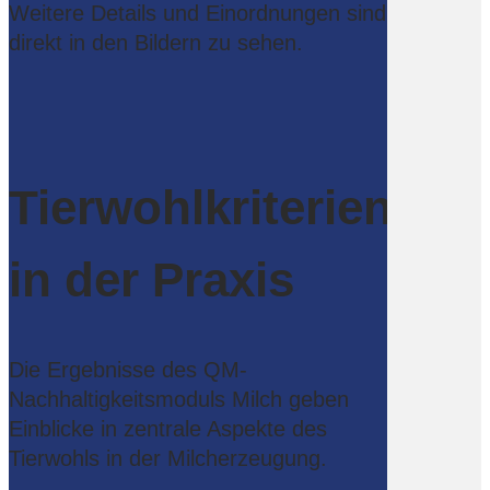
Weitere Details und Einordnungen sind
direkt in den Bildern zu sehen.
Tierwohlkriterien
in der Praxis
Die Ergebnisse des QM-
Nachhaltigkeitsmoduls Milch geben
Einblicke in zentrale Aspekte des
Tierwohls in der Milcherzeugung.