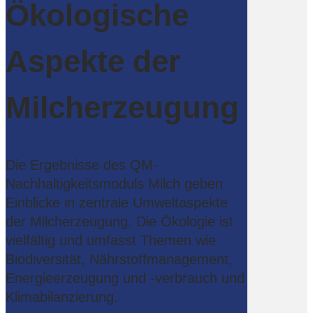
Ökologische
Aspekte der
Milcherzeugung
Die Ergebnisse des QM-
Nachhaltigkeitsmoduls Milch geben
Einblicke in zentrale Umweltaspekte
der Milcherzeugung. Die Ökologie ist
vielfältig und umfasst Themen wie
Biodiversität, Nährstoffmanagement,
Energieerzeugung und -verbrauch und
Klimabilanzierung.