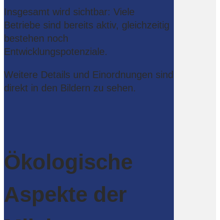
Insgesamt wird sichtbar: Viele
Betriebe sind bereits aktiv, gleichzeitig
bestehen noch
Entwicklungspotenziale.
Weitere Details und Einordnungen sind
direkt in den Bildern zu sehen.
Ökologische
Aspekte der