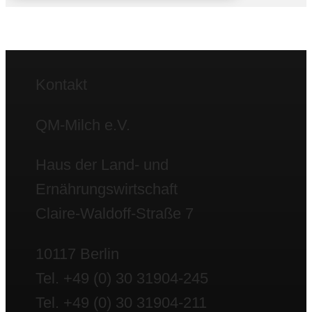
Kontakt
QM-Milch e.V.
Haus der Land- und
Ernährungswirtschaft
Claire-Waldoff-Straße 7
10117 Berlin
Tel. +49 (0) 30 31904-245
Tel. +49 (0) 30 31904-211